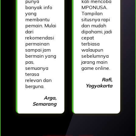
punya
kali mencoba
banyak info
MPONUSA.
yang
Tampilan
membantu
situsnya rapi
pemain. Mulai
dan mudah
dari
dipahami, jadi
rekomendasi
cepat
permainan
terbiasa
sampai jam
walaupun
bermain yang
sebelumnya
pas,
jarang main
semuanya
game online.
terasa
Rafi,
relevan dan
Yogyakarta
berguna.
Arga,
Semarang