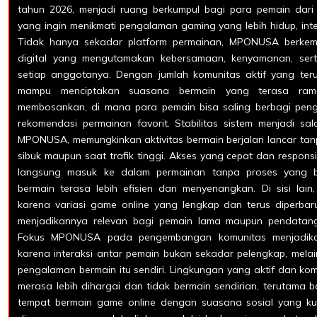
tahun 2026, menjadi ruang berkumpul bagi para pemain dari 
yang ingin menikmati pengalaman gaming yang lebih hidup, inter
Tidak hanya sekadar platform permainan, MPONUSA berkem
digital yang mengutamakan kebersamaan, kenyamanan, sert
setiap anggotanya. Dengan jumlah komunitas aktif yang t
mampu menciptakan suasana bermain yang terasa ramai
membosankan, di mana para pemain bisa saling berbagi penga
rekomendasi permainan favorit. Stabilitas sistem menjadi s
MPONUSA, memungkinkan aktivitas bermain berjalan lancar tan
sibuk maupun saat trafik tinggi. Akses yang cepat dan respon
langsung masuk ke dalam permainan tanpa proses yang be
bermain terasa lebih efisien dan menyenangkan. Di sisi lai
karena variasi game online yang lengkap dan terus diperbarui
menjadikannya relevan bagi pemain lama maupun pendatang
Fokus MPONUSA pada pengembangan komunitas menjadikan 
karena interaksi antar pemain bukan sekadar pelengkap, melai
pengalaman bermain itu sendiri. Lingkungan yang aktif dan ko
merasa lebih dihargai dan tidak bermain sendirian, terutama 
tempat bermain game online dengan suasana sosial yang ku