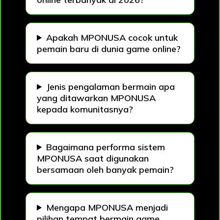
Apakah MPONUSA cocok untuk
pemain baru di dunia game online?
Jenis pengalaman bermain apa
yang ditawarkan MPONUSA
kepada komunitasnya?
Bagaimana performa sistem
MPONUSA saat digunakan
bersamaan oleh banyak pemain?
Mengapa MPONUSA menjadi
pilihan tempat bermain game