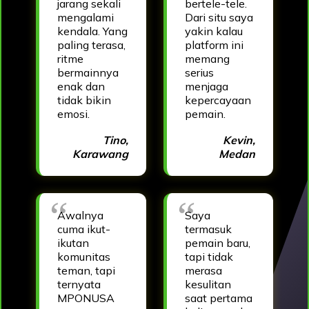
jarang sekali
bertele-tele.
mengalami
Dari situ saya
kendala. Yang
yakin kalau
paling terasa,
platform ini
ritme
memang
bermainnya
serius
enak dan
menjaga
tidak bikin
kepercayaan
emosi.
pemain.
Tino,
Kevin,
Karawang
Medan
Awalnya
Saya
cuma ikut-
termasuk
ikutan
pemain baru,
komunitas
tapi tidak
teman, tapi
merasa
ternyata
kesulitan
MPONUSA
saat pertama