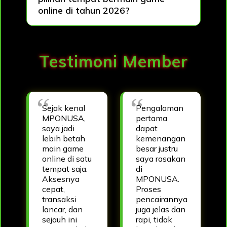
online di tahun 2026?
Testimoni Member
Sejak kenal
Pengalaman
MPONUSA,
pertama
saya jadi
dapat
lebih betah
kemenangan
main game
besar justru
online di satu
saya rasakan
tempat saja.
di
Aksesnya
MPONUSA.
cepat,
Proses
transaksi
pencairannya
lancar, dan
juga jelas dan
sejauh ini
rapi, tidak